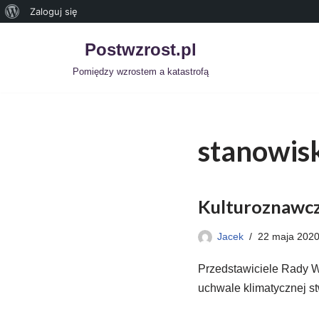
Zaloguj się
Postwzrost.pl
Przejdź
Pomiędzy wzrostem a katastrofą
do
treści
stanowis
Kulturoznawcz
Jacek
22 maja 202
Przedstawiciele Rady W
uchwale klimatycznej st