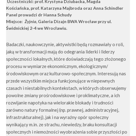
Uczestniczki:
prof. Krystyna Dziubacka,
Magda
Kościańska,
prof. Katarzyna Majbroda oraz Anna Schindler
Panel prowadzi dr Hanna Schudy
Miejsce:
Żyjnia
, Galeria Dizajn BWA Wrocław przy ul.
Świdnickiej 2-4 we Wrocławiu
.
Badaczki, naukowczynie, aktywistki będą rozmawiały o roli,
jaką w transformacji mają do odegrania liderki i liderzy
społeczności lokalnych, które doświadczają tego złożonego
procesu w wymiarze ekonomicznym, ekologicznym/
środowiskowym oraz kulturowo-społecznym. Interesują nas
przede wszystkim miejsca funkcjonujące w niepewnych
czasach i niestabilnych kontekstach, w których obserwujemy
powolne zmiany prośrodowiskowe i proklimatyczne, a ich
rozwijanie napotyka na wielorakie blokady i trudności
zarówno natury formalnej (np. prawnej, administracyjnej,
infrastrukturalnej), jak i na wyraźny opór społeczny
wynikający m.in. ze strachu, niewiedzy, braku konsultacji
społecznych i niemożności wyobrażenia sobie przyszłości po