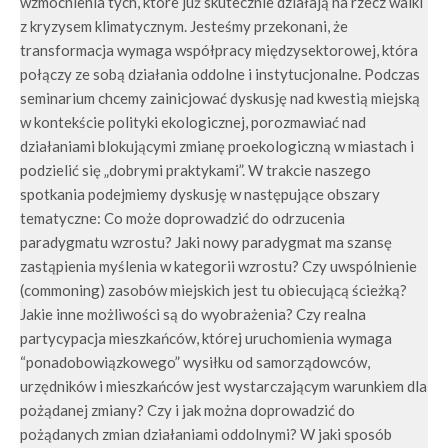
wzmocnienia tych, które już skutecznie działają na rzecz walki
z kryzysem klimatycznym. Jesteśmy przekonani, że
transformacja wymaga współpracy międzysektorowej, która
połączy ze sobą działania oddolne i instytucjonalne. Podczas
seminarium chcemy zainicjować dyskusję nad kwestią miejską
w kontekście polityki ekologicznej, porozmawiać nad
działaniami blokującymi zmianę proekologiczną w miastach i
podzielić się „dobrymi praktykami”. W trakcie naszego
spotkania podejmiemy dyskusję w następujące obszary
tematyczne: Co może doprowadzić do odrzucenia
paradygmatu wzrostu? Jaki nowy paradygmat ma szansę
zastąpienia myślenia w kategorii wzrostu? Czy uwspólnienie
(commoning) zasobów miejskich jest tu obiecującą ścieżką?
Jakie inne możliwości są do wyobrażenia? Czy realna
partycypacja mieszkańców, której uruchomienia wymaga
“ponadobowiązkowego” wysiłku od samorządowców,
urzędników i mieszkańców jest wystarczającym warunkiem dla
pożądanej zmiany? Czy i jak można doprowadzić do
pożądanych zmian działaniami oddolnymi? W jaki sposób