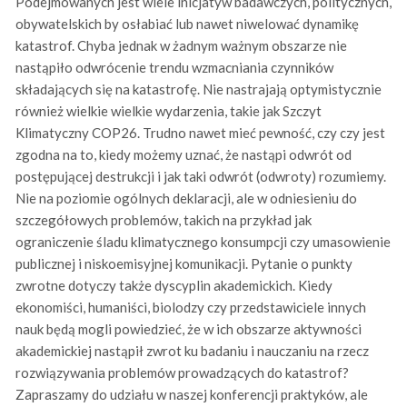
Podejmowanych jest wiele inicjatyw badawczych, politycznych,
obywatelskich by osłabiać lub nawet niwelować dynamikę
katastrof. Chyba jednak w żadnym ważnym obszarze nie
nastąpiło odwrócenie trendu wzmacniania czynników
składających się na katastrofę. Nie nastrajają optymistycznie
również wielkie wielkie wydarzenia, takie jak Szczyt
Klimatyczny COP26. Trudno nawet mieć pewność, czy czy jest
zgodna na to, kiedy możemy uznać, że nastąpi odwrót od
postępującej destrukcji i jak taki odwrót (odwroty) rozumiemy.
Nie na poziomie ogólnych deklaracji, ale w odniesieniu do
szczegółowych problemów, takich na przykład jak
ograniczenie śladu klimatycznego konsumpcji czy umasowienie
publicznej i niskoemisyjnej komunikacji. Pytanie o punkty
zwrotne dotyczy także dyscyplin akademickich. Kiedy
ekonomiści, humaniści, biolodzy czy przedstawiciele innych
nauk będą mogli powiedzieć, że w ich obszarze aktywności
akademickiej nastąpił zwrot ku badaniu i nauczaniu na rzecz
rozwiązywania problemów prowadzących do katastrof?
Zapraszamy do udziału w naszej konferencji praktyków, ale