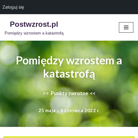
Zaloguj się
Postwzrost.pl
Przejdź
Pomiędzy wzrostem a katastrofą
do
treści
Pomiędzy wzrostem a
katastrofą
>> Punkty zwrotne <<
25 maja – 8 czerwca
2022 r.