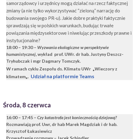
samorządowcy i urzędnicy mogą działać na rzecz faktycznej
zmiany (a nie tylko wykorzystywać “zieloną” narrację do
budowania swojego PR-u). Jakie dobre praktyki faktycznie
sprawdzają się w polskich warunkach, budując trwałe
powiązania międzysektorowe i niwelując przeszkody prawne i
instytucjonalne?
18:00 – 19:30
–
Wyzwania ekologiczne w perspektywie
humanistycznej
, wykład prof. UWr. dr hab. Justyny Deszcz-
Tryhubczak i mgr Dagmary Tomczyk.
„
W ramach cyklu Zespołu ds. Klimatu UWr
Wieczory z
„.
Udział na platformie Teams
klimatem
Środa, 8 czerwca
16:00 – 17:45 –
Czy katastrofa jest koniecznością dziejową?
Rozmawiają prof. Uwr, dr hab Marek Magdziak i dr hab.
Krzysztof Łukasiewicz
Prowadzenie rozmowy – Jacek Schindler