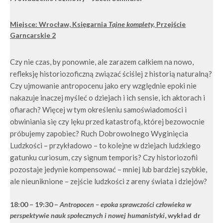
Miejsce: Wrocław, Księgarnia
Tajne komplety,
Przejście
Garncarskie 2
Czy nie czas, by ponownie, ale zarazem całkiem na nowo,
refleksję historiozoficzną związać ściślej z historią naturalną?
Czy ujmowanie antropocenu jako ery względnie epoki nie
nakazuje inaczej myśleć o dziejach i ich sensie, ich aktorach i
ofiarach? Więcej w tym określeniu samoświadomości i
obwiniania się czy lęku przed katastrofą, której bezowocnie
próbujemy zapobiec? Ruch Dobrowolnego Wyginięcia
Ludzkości – przykładowo – to kolejne w dziejach ludzkiego
gatunku curiosum, czy signum temporis? Czy historiozofii
pozostaje jedynie kompensować – mniej lub bardziej szybkie,
ale nieuniknione – zejście ludzkości z areny świata i dziejów?
18:00 – 19:30
–
Antropocen – epoka sprawczości człowieka w
perspektywie nauk społecznych i nowej humanistyki
, wykład dr