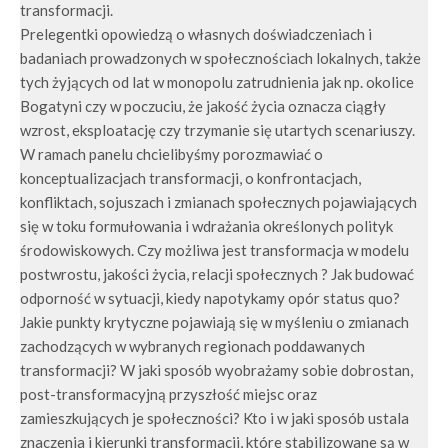
transformacji.
Prelegentki opowiedzą o własnych doświadczeniach i
badaniach prowadzonych w społecznościach lokalnych, także
tych żyjących od lat w monopolu zatrudnienia jak np. okolice
Bogatyni czy w poczuciu, że jakość życia oznacza ciągły
wzrost, eksploatację czy trzymanie się utartych scenariuszy.
W ramach panelu chcielibyśmy porozmawiać o
konceptualizacjach transformacji, o konfrontacjach,
konfliktach, sojuszach i zmianach społecznych pojawiających
się w toku formułowania i wdrażania określonych polityk
środowiskowych. Czy możliwa jest transformacja w modelu
postwrostu, jakości życia, relacji społecznych ? Jak budować
odporność w sytuacji, kiedy napotykamy opór status quo?
Jakie punkty krytyczne pojawiają się w myśleniu o zmianach
zachodzących w wybranych regionach poddawanych
transformacji? W jaki sposób wyobrażamy sobie dobrostan,
post-transformacyjną przyszłość miejsc oraz
zamieszkujących je społeczności? Kto i w jaki sposób ustala
znaczenia i kierunki transformacji, które stabilizowane są w