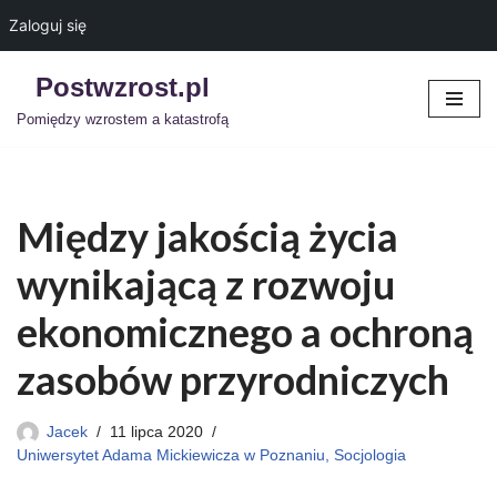
Zaloguj się
Postwzrost.pl
Przejdź
Pomiędzy wzrostem a katastrofą
do
treści
Między jakością życia
wynikającą z rozwoju
ekonomicznego a ochroną
zasobów przyrodniczych
Jacek
11 lipca 2020
Uniwersytet Adama Mickiewicza w Poznaniu, Socjologia